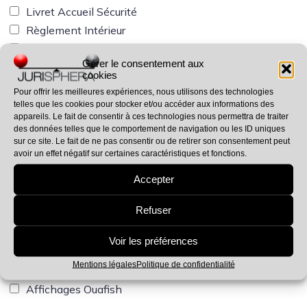
Livret Accueil Sécurité
Règlement Intérieur
Qualité de Vie au Travail
Gérer le consentement aux
Formation RSSTO
cookies
Audit Télétravail
Pour offrir les meilleures expériences, nous utilisons des technologies
PAPRIPACT
telles que les cookies pour stocker et/ou accéder aux informations des
appareils. Le fait de consentir à ces technologies nous permettra de traiter
Pack Coactivité
des données telles que le comportement de navigation ou les ID uniques
Pack Entretiens Individuels
sur ce site. Le fait de ne pas consentir ou de retirer son consentement peut
avoir un effet négatif sur certaines caractéristiques et fonctions.
Protocole de Sécurité
Arbre des Causes
Accepter
Affichage Obligatoire
Refuser
Formation RGPD
RGPD – Registre Activités de Traitement
Voir les préférences
RGPD – Charte Informatique
Mentions légales
Politique de confidentialité
RGPD – Clauses Informations
Affichages Ouafish