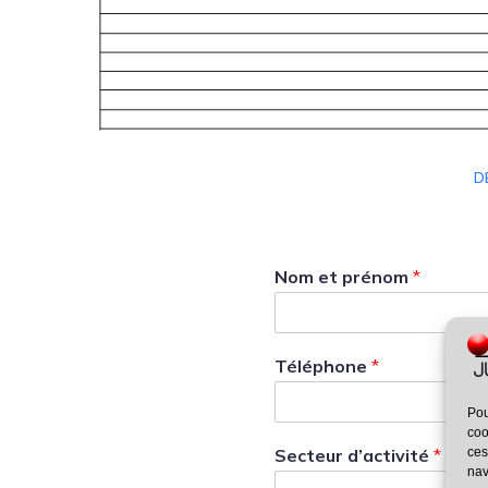
D
Nom et prénom
*
Téléphone
*
Pou
coo
ces
Secteur d’activité
*
nav