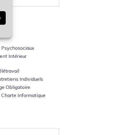
s
 Psychosociaux
nt Intérieur
létravail
tretiens Individuels
ge Obligatoire
Charte Informatique