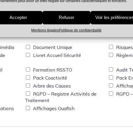
sentement peut avoir un effet négatif sur certaines caractéristiques et fonctions.
Accepter
Refuser
Voir les préférence
Mentions légales
Politique de confidentialité
imédia
Document Unique
Risques
 de
Livret Accueil Sécurité
Règleme
il
Formation RSSTO
Audit Té
Pack Coactivité
Pack En
Arbre des Causes
Afficha
RGPD – Registre Activités de
RGPD – 
Traitement
ations
Affichages Ouafish