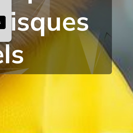
Risques
s
ls