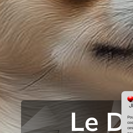
Le D
Pou
coo
ces