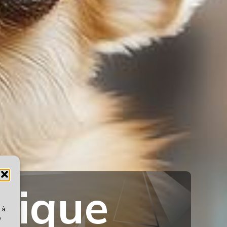
nique
r à
e