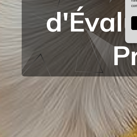
nav
con
d'Éval
P