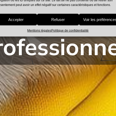
igation ou les ID uniques sur ce site. Le fait de ne pas consentir ou de retirer son
sentement peut avoir un effet négatif sur certaines caractéristiques et fonctions.
uation des 
Accepter
Refuser
Voir les préférence
Mentions légales
Politique de confidentialité
rofessionne