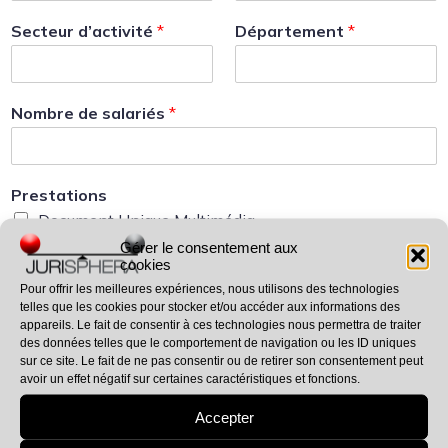
Secteur d’activité
*
Département
*
Nombre de salariés
*
Prestations
Document Unique Multimédia
Document Unique
Gérer le consentement aux
cookies
Risques Psychosociaux
Pour offrir les meilleures expériences, nous utilisons des technologies
Compte Professionnel de Prévention
telles que les cookies pour stocker et/ou accéder aux informations des
appareils. Le fait de consentir à ces technologies nous permettra de traiter
Livret Accueil Sécurité
des données telles que le comportement de navigation ou les ID uniques
Règlement Intérieur
sur ce site. Le fait de ne pas consentir ou de retirer son consentement peut
avoir un effet négatif sur certaines caractéristiques et fonctions.
Qualité de Vie au Travail
Formation RSSTO
Accepter
Audit Télétravail