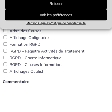
PAPRIPACT
Refuser
Pack Coactivité
Voir les préférences
Pack Entretiens Individuels
Mentions légales
Politique de confidentialité
Protocole de Sécurité
Arbre des Causes
Affichage Obligatoire
Formation RGPD
RGPD – Registre Activités de Traitement
RGPD – Charte Informatique
RGPD – Clauses Informations
Affichages Ouafish
Commentaire