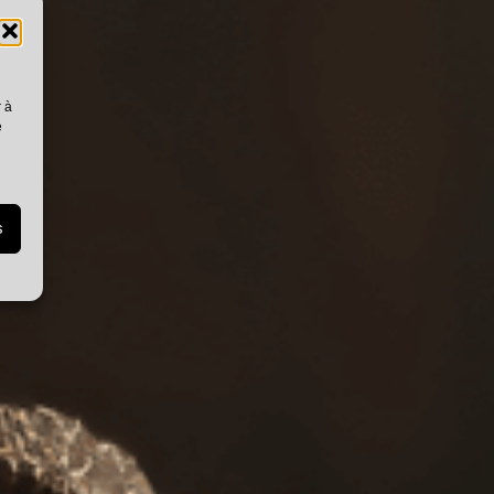
r à
e
s