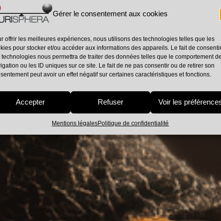
Gérer le consentement aux cookies
r offrir les meilleures expériences, nous utilisons des technologies telles que les
kies pour stocker et/ou accéder aux informations des appareils. Le fait de consenti
 technologies nous permettra de traiter des données telles que le comportement d
igation ou les ID uniques sur ce site. Le fait de ne pas consentir ou de retirer son
sentement peut avoir un effet négatif sur certaines caractéristiques et fonctions.
BLOG
Accepter
Refuser
Voir les préférence
Mentions légales
Politique de confidentialité