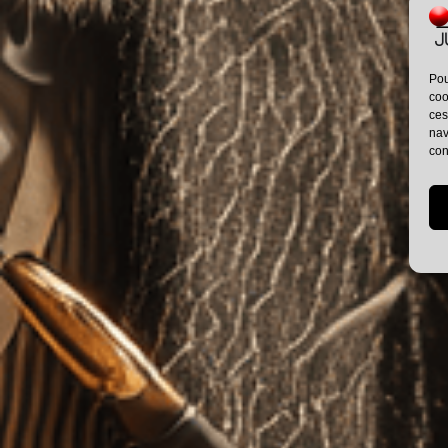
Pou
coo
ces
nav
con