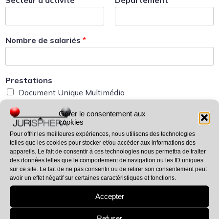
Secteur d’activité
*
Département
*
Nombre de salariés
*
Prestations
Document Unique Multimédia
Document Unique
Gérer le consentement aux
Risques Psychosociaux
cookies
Compte Professionnel de Prévention
Pour offrir les meilleures expériences, nous utilisons des technologies
telles que les cookies pour stocker et/ou accéder aux informations des
Livret Accueil Sécurité
appareils. Le fait de consentir à ces technologies nous permettra de traiter
Règlement Intérieur
des données telles que le comportement de navigation ou les ID uniques
sur ce site. Le fait de ne pas consentir ou de retirer son consentement peut
Qualité de Vie au Travail
avoir un effet négatif sur certaines caractéristiques et fonctions.
Formation RSSTO
Accepter
Audit Télétravail
PAPRIPACT
Refuser